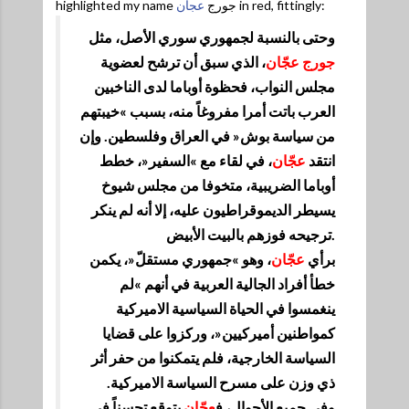
عجان
highlighted my name جورج
in red, fittingly:
وحتى بالنسبة لجمهوري سوري الأصل، مثل
جورج عجّان
، الذي سبق أن ترشح لعضوية
مجلس النواب، فحظوة أوباما لدى الناخبين
العرب باتت أمرا مفروغاً منه، بسبب »خيبتهم
من سياسة بوش« في العراق وفلسطين. وإن
انتقد
عجّان
، في لقاء مع »السفير«، خطط
أوباما الضريبية، متخوفا من مجلس شيوخ
يسيطر الديموقراطيون عليه، إلا أنه لم ينكر
ترجيحه فوزهم بالبيت الأبيض.
برأي
عجّان
، وهو »جمهوري مستقلّ«، يكمن
خطأ أفراد الجالية العربية في أنهم »لم
ينغمسوا في الحياة السياسية الاميركية
كمواطنين أميركيين«، وركزوا على قضايا
السياسة الخارجية، فلم يتمكنوا من حفر أثر
ذي وزن على مسرح السياسة الاميركية.
وفي جميع الأحوال، ف
عجّان
يتوقع تحسناً في